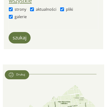
wszystkie
strony
aktualności
pliki
galerie
szukaj
Wyniki wyszukiwania
Drukuj
Lokalizacja CFK PTTK w Google Maps