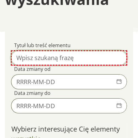
Wyniki wyszukiwan
Tytuł lub treść elementu
Data zmiany od
Data zmiany do
Wybierz interesujące Cię elementy