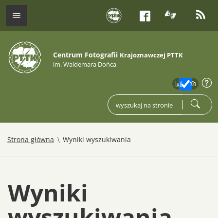
tłumacz j
kana
menu
Facebook
Centrum Fotografii
Krajoznawczej PTTK
im. Waldemara Dońca
zakres
info
wpisz czego szukasz
szukaj
/
Strona główna
Wyniki wyszukiwania
Wyniki
wyszukiwania