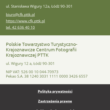
ul. Stanisława Wigury 12a, Łódź 90-301
e-mail:
biuro@cfk.pttk.pl
www:
https://www.cfk.pttk.pl
tel:
tel. 42 636 40 10
Polskie Towarzystwo Turystyczno-
Krajoznawcze Centrum Fotografii
Krajoznawczej PTTK
ul. Wigury 12 a, Łódź 90-301
NIP VAT: 526 00 10 044-70973
Pekao S.A. 38 1240 3031 1111 0000 3426 6557
Polityka prywatności
Zastrzeżenia prawne