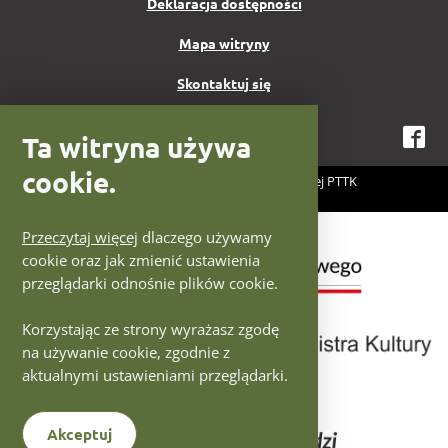
Deklaracja dostępności
Mapa witryny
Skontaktuj się
Ta witryna używa
Fa
cookie.
2026 Centrum Fotografii Krajoznawczej PTTK
Projekt i wykonanie:
IntraCOM.pl
Logotypy Ministerstwo Kultury
Przeczytaj więcej
dlaczego używamy
cookie oraz jak zmienić ustawienia
przeglądarki odnośnie plików cookie.
Korzystając ze strony wyrażasz zgodę
na używanie cookie, zgodnie z
aktualnymi ustawieniami przeglądarki.
Akceptuj