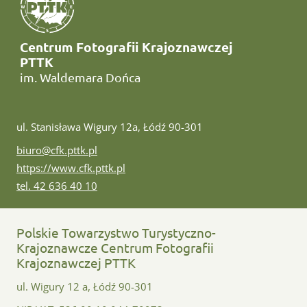
Centrum Fotografii Krajoznawczej
PTTK
im. Waldemara Dońca
ul. Stanisława Wigury 12a, Łódź 90-301
e-mail:
biuro@cfk.pttk.pl
www:
https://www.cfk.pttk.pl
tel:
tel. 42 636 40 10
Polskie Towarzystwo Turystyczno-
Krajoznawcze Centrum Fotografii
Krajoznawczej PTTK
ul. Wigury 12 a, Łódź 90-301