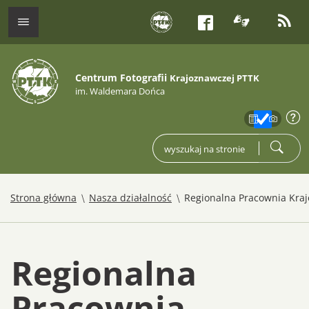
tłumacz j
kana
menu
Facebook
Centrum Fotografii
Krajoznawczej PTTK
im. Waldemara Dońca
zakres
info
wpisz czego szukasz
szukaj
/
/
Strona główna
Nasza działalność
Regionalna Pracownia Kra
Regionalna
Pracownia