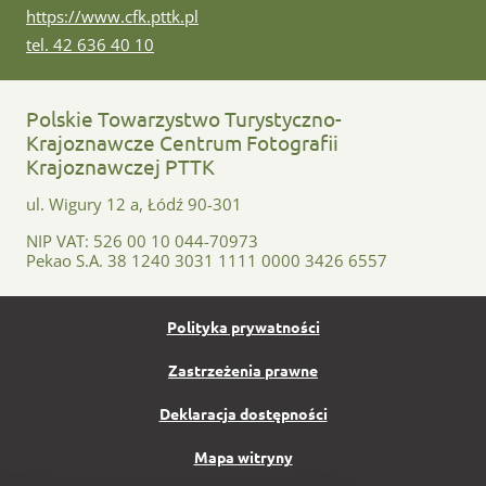
www:
https://www.cfk.pttk.pl
tel:
tel. 42 636 40 10
Polskie Towarzystwo Turystyczno-
Krajoznawcze Centrum Fotografii
Krajoznawczej PTTK
ul. Wigury 12 a, Łódź 90-301
NIP VAT: 526 00 10 044-70973
Pekao S.A. 38 1240 3031 1111 0000 3426 6557
Polityka prywatności
Zastrzeżenia prawne
Deklaracja dostępności
Mapa witryny