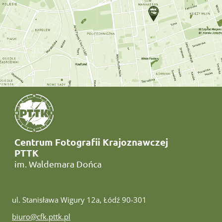
Centrum Fotografii Krajoznawczej
PTTK
im. Waldemara Dońca
ul. Stanisława Wigury 12a, Łódź 90-301
e-mail:
biuro@cfk.pttk.pl