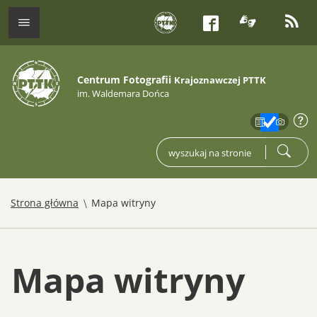
tłumacz j
kana
menu
Facebook
Centrum Fotografii
Krajoznawczej PTTK
im. Waldemara Dońca
zakres
info
wpisz czego szukasz
szukaj
/
Strona główna
Mapa witryny
Mapa witryny