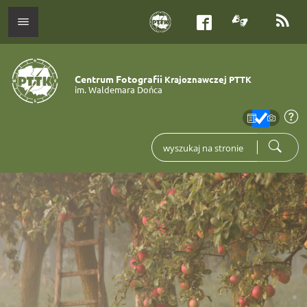
tłumacz j
kana
menu
Facebook
Centrum Fotografii
Krajoznawczej PTTK
im. Waldemara Dońca
zakres
info
wpisz czego szukasz
szukaj
fot. Irek Graff