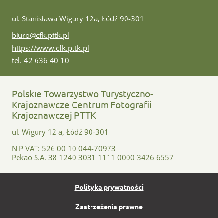
ul. Stanisława Wigury 12a, Łódź 90-301
e-mail:
biuro@cfk.pttk.pl
www:
https://www.cfk.pttk.pl
tel:
tel. 42 636 40 10
Polskie Towarzystwo Turystyczno-
Krajoznawcze Centrum Fotografii
Krajoznawczej PTTK
ul. Wigury 12 a, Łódź 90-301
NIP VAT: 526 00 10 044-70973
Pekao S.A. 38 1240 3031 1111 0000 3426 6557
Polityka prywatności
Zastrzeżenia prawne