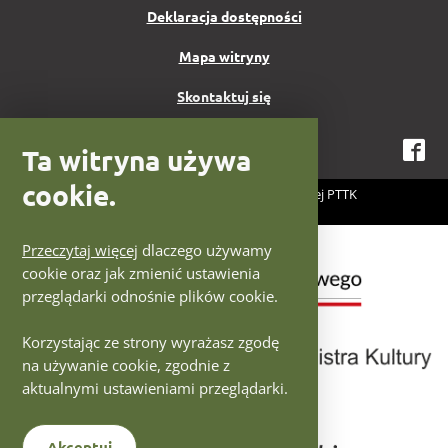
Deklaracja dostępności
Mapa witryny
Skontaktuj się
Ta witryna używa
Fa
cookie.
2026 Centrum Fotografii Krajoznawczej PTTK
Projekt i wykonanie:
IntraCOM.pl
Logotypy Ministerstwo Kultury
Przeczytaj więcej
dlaczego używamy
cookie oraz jak zmienić ustawienia
przeglądarki odnośnie plików cookie.
Korzystając ze strony wyrażasz zgodę
na używanie cookie, zgodnie z
aktualnymi ustawieniami przeglądarki.
Akceptuj