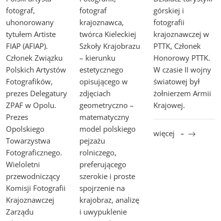
fotograf,
fotograf
górskiej i
uhonorowany
krajoznawca,
fotografii
tytułem Artiste
twórca Kieleckiej
krajoznawczej w
FIAP (AFIAP).
Szkoły Krajobrazu
PTTK, Członek
Członek Związku
– kierunku
Honorowy PTTK.
Polskich Artystów
estetycznego
W czasie II wojny
Fotografików,
opisującego w
światowej był
prezes Delegatury
zdjęciach
żołnierzem Armii
ZPAF w Opolu.
geometryczno –
Krajowej.
Prezes
matematyczny
Opolskiego
model polskiego
więcej
Towarzystwa
pejzażu
Fotograficznego.
rolniczego,
Wieloletni
preferującego
przewodniczący
szerokie i proste
Komisji Fotografii
spojrzenie na
Krajoznawczej
krajobraz, analizę
Zarządu
i uwypuklenie