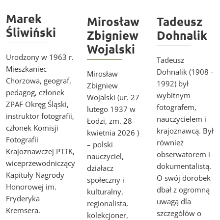
Marek
Mirosław
Tadeusz
Śliwiński
Zbigniew
Dohnalik
Wojalski
Urodzony w 1963 r.
Tadeusz
Mieszkaniec
Dohnalik (1908 -
Mirosław
Chorzowa, geograf,
1992) był
Zbigniew
pedagog, członek
wybitnym
Wojalski (ur. 27
ZPAF Okręg Śląski,
fotografem,
lutego 1937 w
instruktor fotografii,
nauczycielem i
Łodzi, zm. 28
członek Komisji
krajoznawcą. Był
kwietnia 2026 )
Fotografii
również
– polski
Krajoznawczej PTTK,
obserwatorem i
nauczyciel,
wiceprzewodniczący
dokumentalistą.
działacz
Kapituły Nagrody
O swój dorobek
społeczny i
Honorowej im.
dbał z ogromną
kulturalny,
Fryderyka
uwagą dla
regionalista,
Kremsera.
szczegółów o
kolekcjoner,