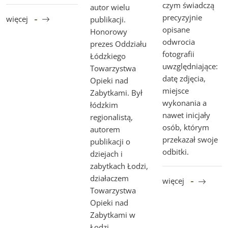
czym świadczą
autor wielu
precyzyjnie
więcej
publikacji.
opisane
Honorowy
odwrocia
prezes Oddziału
fotografii
Łódzkiego
uwzględniające:
Towarzystwa
datę zdjęcia,
Opieki nad
miejsce
Zabytkami. Był
wykonania a
łódzkim
nawet inicjały
regionalistą,
osób, którym
autorem
przekazał swoje
publikacji o
odbitki.
dziejach i
zabytkach Łodzi,
działaczem
więcej
Towarzystwa
Opieki nad
Zabytkami w
Łodzi