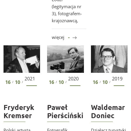
(legitymacja nr
3), fotografem-
krajoznawcą,
więcej
Fryderyk Kremser
Paweł Pierściński
Waldemar Doniec
2021
2020
2019
16
10
16
10
16
10
/
/
/
/
/
/
Fryderyk
Paweł
Waldemar
Kremser
Pierściński
Doniec
Polski artysta
Fotografik,
Działacz turystyki