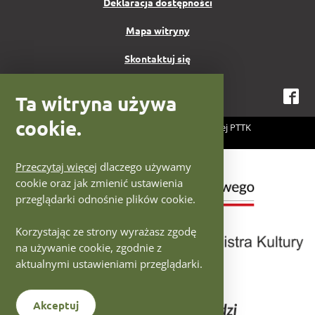
Deklaracja dostępności
Mapa witryny
Skontaktuj się
Ta witryna używa
Fa
cookie.
2026 Centrum Fotografii Krajoznawczej PTTK
Projekt i wykonanie:
IntraCOM.pl
Logotypy Ministerstwo Kultury
Przeczytaj więcej
dlaczego używamy
cookie oraz jak zmienić ustawienia
przeglądarki odnośnie plików cookie.
Korzystając ze strony wyrażasz zgodę
na używanie cookie, zgodnie z
aktualnymi ustawieniami przeglądarki.
Akceptuj