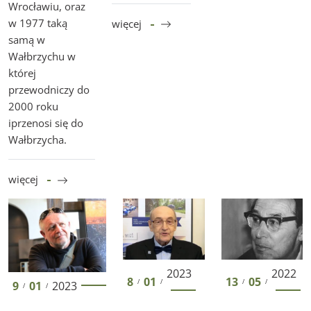
Wrocławiu, oraz
w 1977 taką
więcej
samą w
Wałbrzychu w
której
przewodniczy do
2000 roku
iprzenosi się do
Wałbrzycha.
więcej
Marek Śliwiński
Mirosław Zbigniew Wojalski
Tadeusz Dohnali
2023
2022
8
01
13
05
/
/
/
/
9
01
2023
/
/