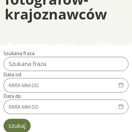
krajoznawców
Biogramy fotogra
Szukana fraza
Data od
Data do
szukaj