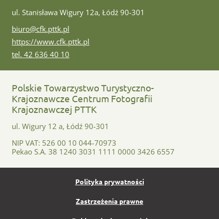
ul. Stanisława Wigury 12a, Łódź 90-301
e-mail:
biuro@cfk.pttk.pl
www:
https://www.cfk.pttk.pl
tel:
tel. 42 636 40 10
Polskie Towarzystwo Turystyczno-
Krajoznawcze Centrum Fotografii
Krajoznawczej PTTK
ul. Wigury 12 a, Łódź 90-301
NIP VAT: 526 00 10 044-70973
Pekao S.A. 38 1240 3031 1111 0000 3426 6557
Polityka prywatności
Zastrzeżenia prawne