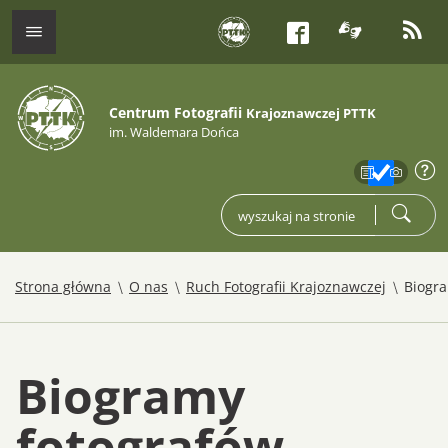
tłumacz j
kana
menu
Facebook
Centrum Fotografii
Krajoznawczej PTTK
im. Waldemara Dońca
zakres
info
wpisz czego szukasz
szukaj
/
/
/
Strona główna
O nas
Ruch Fotografii Krajoznawczej
Biogr
Biogramy
fotografów-