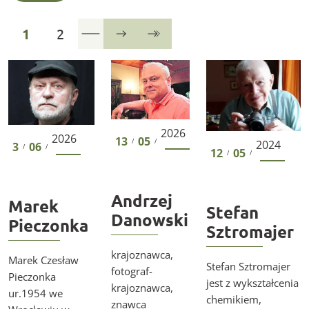
strona
strona
1
2
Następna
Ostatnia
Marek Pieczonka
Andrzej Danowski
Stefan Sztromajer
2026
2026
13
05
/
/
2024
3
06
/
/
12
05
/
/
Andrzej
Marek
Stefan
Danowski
Pieczonka
Sztromajer
krajoznawca,
Marek Czesław
Stefan Sztromajer
fotograf-
Pieczonka
jest z wykształcenia
krajoznawca,
ur.1954 we
chemikiem,
znawca