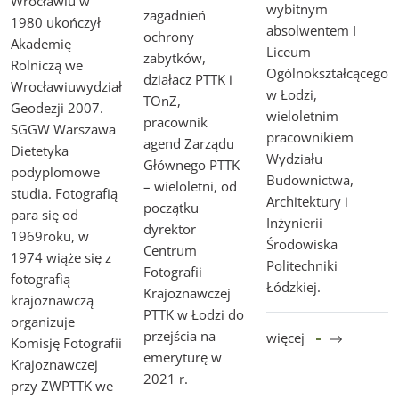
Wrocławiu w
wybitnym
zagadnień
1980 ukończył
absolwentem I
ochrony
Akademię
Liceum
zabytków,
Rolniczą we
Ogólnokształcącego
działacz PTTK i
Wrocławiuwydział
w Łodzi,
TOnZ,
Geodezji 2007.
wieloletnim
pracownik
SGGW Warszawa
pracownikiem
agend Zarządu
Dietetyka
Wydziału
Głównego PTTK
podyplomowe
Budownictwa,
– wieloletni, od
studia. Fotografią
Architektury i
początku
para się od
Inżynierii
dyrektor
1969roku, w
Środowiska
Centrum
1974 wiąże się z
Politechniki
Fotografii
fotografią
Łódzkiej.
Krajoznawczej
krajoznawczą
PTTK w Łodzi do
organizuje
przejścia na
więcej
Komisję Fotografii
emeryturę w
Krajoznawczej
2021 r.
przy ZWPTTK we