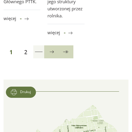
Głównego PTTK.
jego struktury
utworzonej przez
rolnika.
więcej
więcej
strona
strona
1
2
Następna
Ostatnia
Drukuj
Lokalizacja CFK PTTK w Google Maps