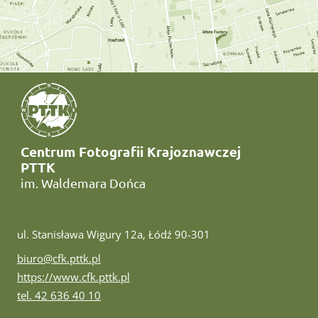
Centrum Fotografii Krajoznawczej
PTTK
im. Waldemara Dońca
ul. Stanisława Wigury 12a, Łódź 90-301
e-mail:
biuro@cfk.pttk.pl
www:
https://www.cfk.pttk.pl
tel:
tel. 42 636 40 10