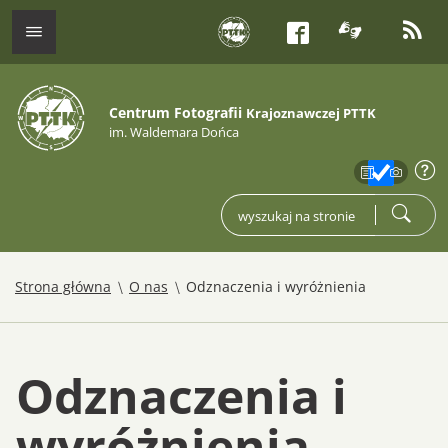
tłumacz j
kana
menu
Facebook
Centrum Fotografii
Krajoznawczej PTTK
im. Waldemara Dońca
zakres
info
wpisz czego szukasz
szukaj
/
/
Strona główna
O nas
Odznaczenia i wyróżnienia
Odznaczenia i
wyróżnienia