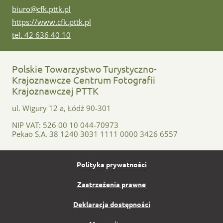
e-mail:
biuro@cfk.pttk.pl
www:
https://www.cfk.pttk.pl
tel:
tel. 42 636 40 10
Polskie Towarzystwo Turystyczno-
Krajoznawcze Centrum Fotografii
Krajoznawczej PTTK
ul. Wigury 12 a, Łódź 90-301
NIP VAT: 526 00 10 044-70973
Pekao S.A. 38 1240 3031 1111 0000 3426 6557
Polityka prywatności
Zastrzeżenia prawne
Deklaracja dostępności