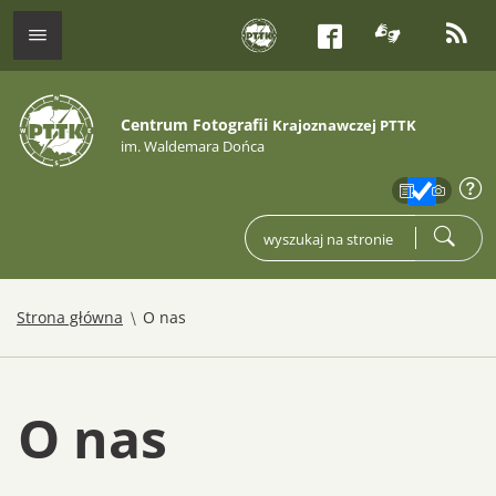
tłumacz j
kana
menu
Facebook
Centrum Fotografii
Krajoznawczej PTTK
im. Waldemara Dońca
zakres
info
wpisz czego szukasz
szukaj
/
Strona główna
O nas
O nas