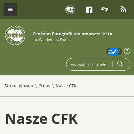
tłumacz j
kana
menu
Facebook
Centrum Fotografii
Krajoznawczej PTTK
im. Waldemara Dońca
zakres
info
wpisz czego szukasz
szukaj
/
/
Strona główna
O nas
Nasze CFK
Nasze CFK