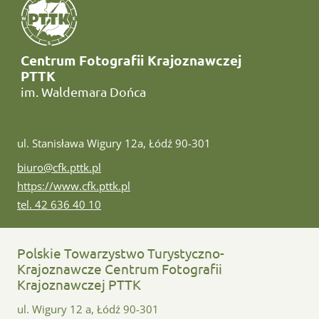
Centrum Fotografii Krajoznawczej
PTTK
im. Waldemara Dońca
ul. Stanisława Wigury 12a, Łódź 90-301
e-mail:
biuro@cfk.pttk.pl
www:
https://www.cfk.pttk.pl
tel:
tel. 42 636 40 10
Polskie Towarzystwo Turystyczno-
Krajoznawcze Centrum Fotografii
Krajoznawczej PTTK
ul. Wigury 12 a, Łódź 90-301