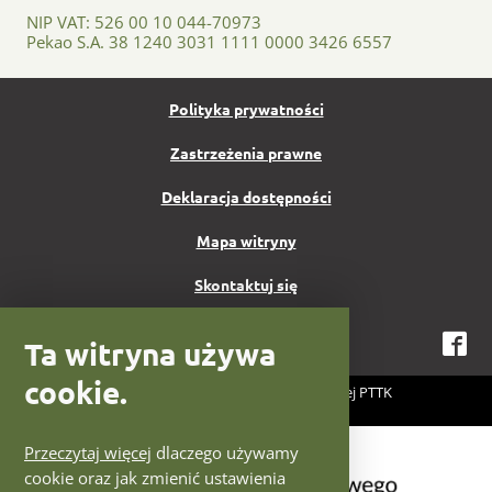
NIP VAT: 526 00 10 044-70973
Pekao S.A. 38 1240 3031 1111 0000 3426 6557
Polityka prywatności
Zastrzeżenia prawne
Deklaracja dostępności
Mapa witryny
Skontaktuj się
Ta witryna używa
Fa
cookie.
2026 Centrum Fotografii Krajoznawczej PTTK
Projekt i wykonanie:
IntraCOM.pl
Logotypy Ministerstwo Kultury
Przeczytaj więcej
dlaczego używamy
cookie oraz jak zmienić ustawienia