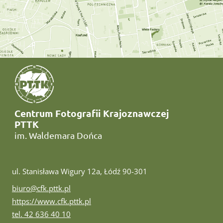
Centrum Fotografii Krajoznawczej
PTTK
im. Waldemara Dońca
ul. Stanisława Wigury 12a, Łódź 90-301
e-mail:
biuro@cfk.pttk.pl
www:
https://www.cfk.pttk.pl
tel:
tel. 42 636 40 10