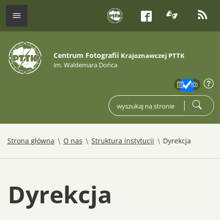
tłumacz j
kana
menu
Facebook
Centrum Fotografii
Krajoznawczej PTTK
im. Waldemara Dońca
zakres
info
wpisz czego szukasz
szukaj
/
/
/
Strona główna
O nas
Struktura instytucji
Dyrekcja
Dyrekcja