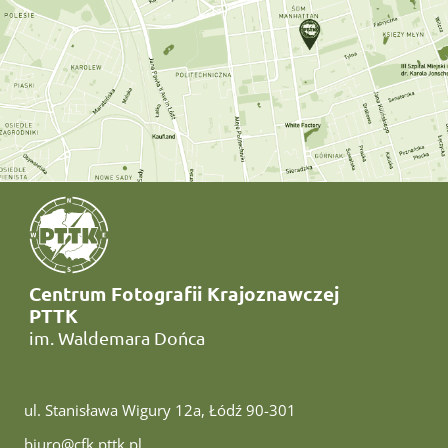
Centrum Fotografii Krajoznawczej
PTTK
im. Waldemara Dońca
ul. Stanisława Wigury 12a, Łódź 90-301
e-mail:
biuro@cfk.pttk.pl