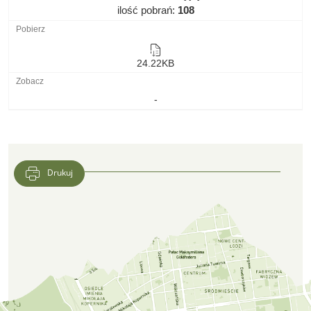
ilość pobrań:
108
24.22KB
-
Drukuj
Lokalizacja CFK PTTK w Google Maps