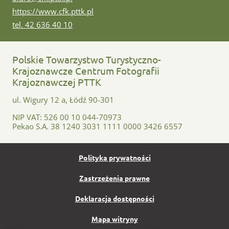
www:
https://www.cfk.pttk.pl
tel:
tel. 42 636 40 10
Polskie Towarzystwo Turystyczno-
Krajoznawcze Centrum Fotografii
Krajoznawczej PTTK
ul. Wigury 12 a, Łódź 90-301
NIP VAT: 526 00 10 044-70973
Pekao S.A. 38 1240 3031 1111 0000 3426 6557
Polityka prywatności
Zastrzeżenia prawne
Deklaracja dostępności
Mapa witryny