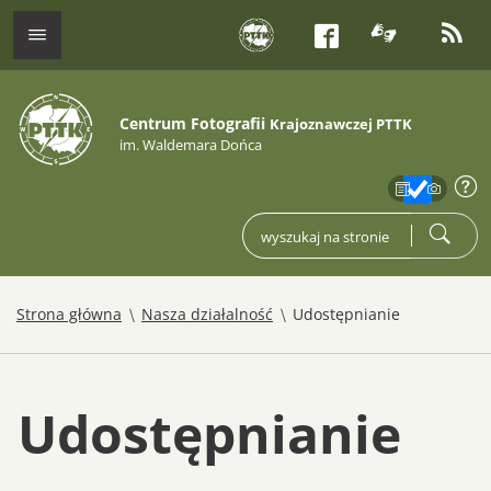
tłumacz j
kana
menu
Facebook
Centrum Fotografii
Krajoznawczej PTTK
im. Waldemara Dońca
zakres
info
wpisz czego szukasz
szukaj
/
/
Strona główna
Nasza działalność
Udostępnianie
Udostępnianie