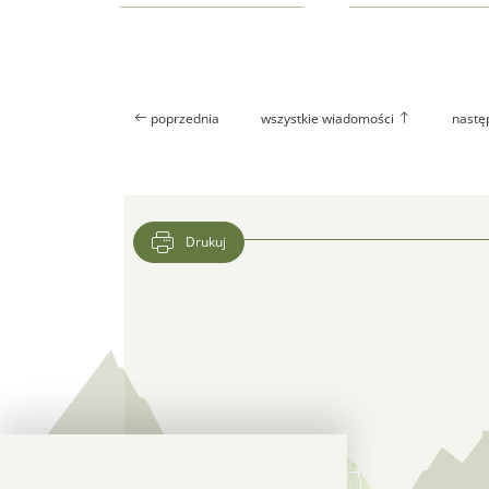
poprzednia
wszystkie wiadomości
nastę
Drukuj
Lokalizacja CFK PTTK w Google Maps