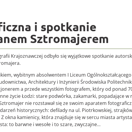
na Sztromajera
iczna i spotkanie
fanem Sztromajerem
rafii Krajoznawczej odbyło się wyjątkowe spotkanie autorski
tromajera.
emikiem, wybitnym absolwentem I Liceum Ogólnokształcącego
downictwa, Architektury i Inżynierii Środowiska Politechnik
kcjonerem a przede wszystkim fotografem, który od ponad 70
enne życie Łodzi: stare podwórka, zakamarki, popadające w 
Sztromajer nie rozstawał się ze swoim aparatem fotografic
arzeń historycznych: defilady na ul. Piotrkowskiej, strajkó
Z okna kamienicy, która znajduje się w sercu miasta artysta
ta: to barwne i wesołe i to szare, zwyczajne…