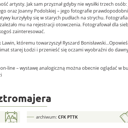
ść artysty. Jak sam przyznał gdyby nie wysiłki trzech osób:
ego oraz Joanny Podolskiej – jego fotografie prawdopodobn
atywy kurzyłyby się w starych pudłach na strychu. Fotografi
zależało mu na rejestracji otowczenia. Fotografował dla sieb
 kogoś zainteresować.
k Lawin, któremu towarzyszył Ryszard Bonisławski…Opowieś
imat starej Łodzi i przenieść się oczami wyobraźni do dawn
 on-line – wystawę analogiczną można obecnie oglądać w b
i
ztromajera
archiwum:
CFK PTTK