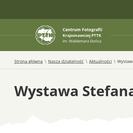
Centrum Fotografii
Krajoznawczej PTTK
im. Waldemara Dońca
/
/
/
Strona główna
Nasza działalność
Aktualności
Wystawa
Wystawa Stefana