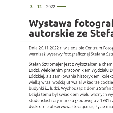
Wystawa Stefa
3
12
2022
.
.
Wystawa fotograf
autorskie ze Ste
Dnia 26.11.2022 r. w siedzibie Centrum Fotog
wernisaż wystawy fotograficznej Stefana Sz
Stefan Sztromajer jest z wykształcenia ch
Łodzi, wieloletnim pracownikiem Wydziału Bu
Łódzkiej, a z zamiłowania historykiem, kole
wielką wrażliwością utrwalał w kadrze codzi
budynki i… ludzi. Wychodząc z domu Stefan 
Dzięki temu był świadkiem wielu ważnych wyd
studenckich czy marszu głodowego z 1981 r. 
dyskretnie obserwował toczące się życie mias