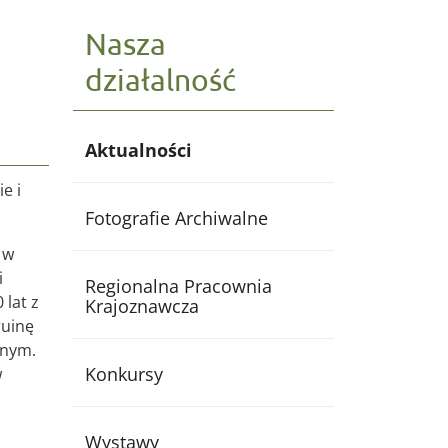
Nasza
działalność
Aktualności
e i
Fotografie Archiwalne
 w
i
Regionalna Pracownia
 lat z
Krajoznawcza
ruinę
znym.
Konkursy
w
Wystawy