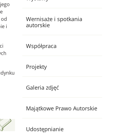
 jego
ie
Wernisaże i spotkania
a od
autorskie
ie i
Współpraca
ci
ych
Projekty
udynku
Galeria zdjęć
Majątkowe Prawo Autorskie
Udostępnianie