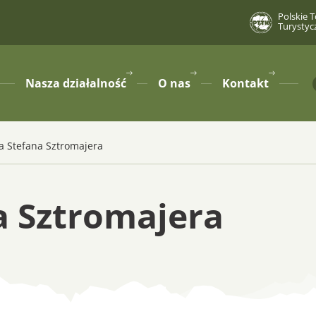
Polskie 
Turystyc
Nasza działalność
O nas
Kontakt
pokaż
pokaż
pokaż
podmenu
podmenu
podmenu
dla
dla
dla
 Stefana Sztromajera
 Sztromajera