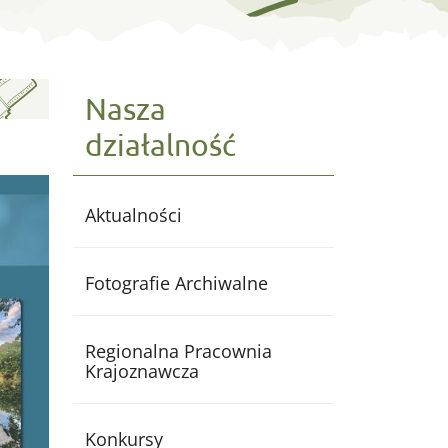
 konkursu "Moja fo
Nasza
działalność
Aktualności
Fotografie Archiwalne
Regionalna Pracownia
Krajoznawcza
Konkursy