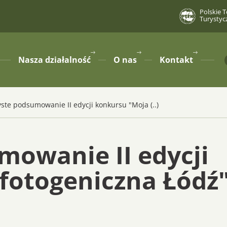
Polskie 
Turystyc
Nasza działalność
O nas
Kontakt
pokaż
pokaż
pokaż
podmenu
podmenu
podmenu
dla
dla
dla
ste podsumowanie II edycji konkursu "Moja (..)
mowanie II edycji
fotogeniczna Łódź