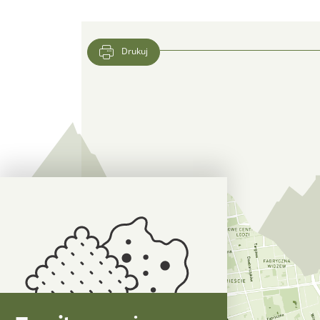
Drukuj
Lokalizacja CFK PTTK w Google Maps