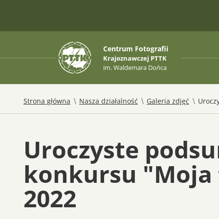
Centrum Fotografii
Krajoznawczej PTTK
im. Waldemara Dońca
/
/
/
Strona główna
Nasza działalność
Galeria zdjęć
Uroczy
Uroczyste podsu
konkursu "Moja 
2022