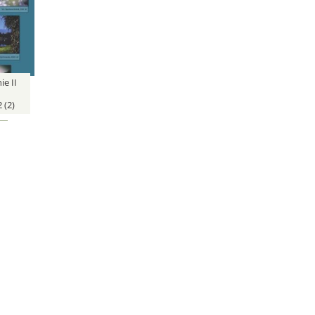
e II
 (2)