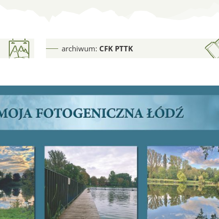
sumowanie II edycji
archiwum:
CFK PTTK