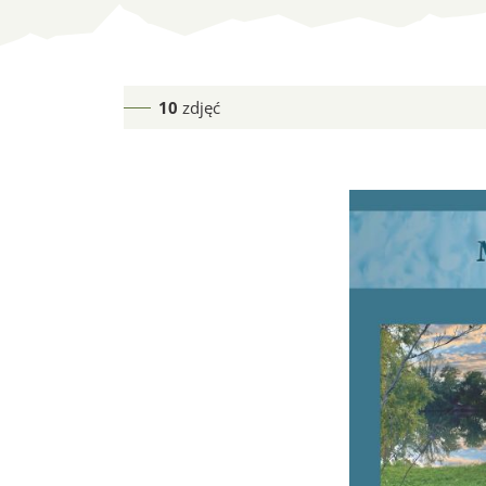
Uroczyste pod
10
zdjęć