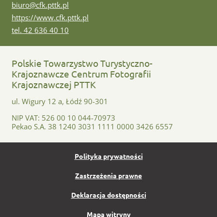
e-mail:
biuro@cfk.pttk.pl
www:
https://www.cfk.pttk.pl
tel:
tel. 42 636 40 10
Polskie Towarzystwo Turystyczno-
Krajoznawcze Centrum Fotografii
Krajoznawczej PTTK
ul. Wigury 12 a, Łódź 90-301
NIP VAT: 526 00 10 044-70973
Pekao S.A. 38 1240 3031 1111 0000 3426 6557
Polityka prywatności
Zastrzeżenia prawne
Deklaracja dostępności
Mapa witryny