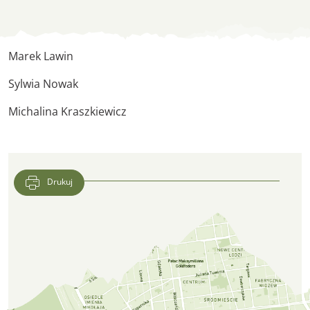
Sekcja płac
Marek Lawin
Sylwia Nowak
Michalina Kraszkiewicz
Drukuj
Lokalizacja CFK PTTK w Google Maps