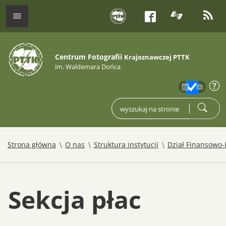
tłumacz j
kana
menu
Facebook
Centrum Fotografii
Krajoznawczej PTTK
im. Waldemara Dońca
zakres
info
wpisz czego szukasz
szukaj
/
/
/
Strona główna
O nas
Struktura instytucji
Dział Finansowo
Sekcja płac