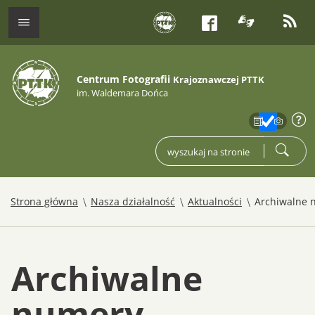
tłumacz j
kana
menu
Facebook
Centrum Fotografii
Krajoznawczej PTTK
im. Waldemara Dońca
zakres
info
wpisz czego szukasz
szukaj
/
/
/
Strona główna
Nasza działalność
Aktualności
Archiwalne 
Archiwalne
numery