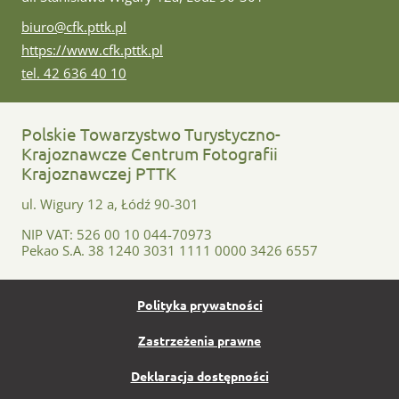
e-mail:
biuro@cfk.pttk.pl
www:
https://www.cfk.pttk.pl
tel:
tel. 42 636 40 10
Polskie Towarzystwo Turystyczno-
Krajoznawcze Centrum Fotografii
Krajoznawczej PTTK
ul. Wigury 12 a, Łódź 90-301
NIP VAT: 526 00 10 044-70973
Pekao S.A. 38 1240 3031 1111 0000 3426 6557
Polityka prywatności
Zastrzeżenia prawne
Deklaracja dostępności