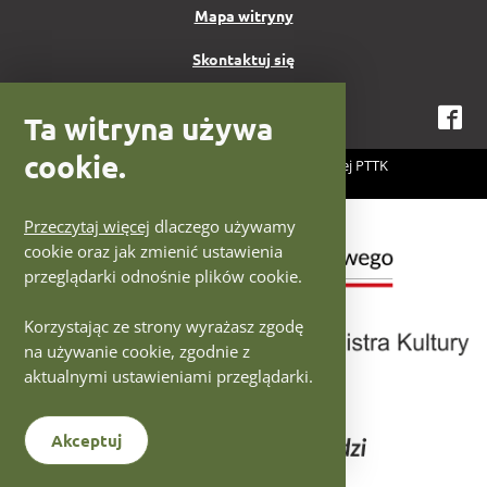
Mapa witryny
Skontaktuj się
Ta witryna używa
Fa
cookie.
2026 Centrum Fotografii Krajoznawczej PTTK
Projekt i wykonanie:
IntraCOM.pl
Logotypy Ministerstwo Kultury
Przeczytaj więcej
dlaczego używamy
cookie oraz jak zmienić ustawienia
przeglądarki odnośnie plików cookie.
Korzystając ze strony wyrażasz zgodę
na używanie cookie, zgodnie z
aktualnymi ustawieniami przeglądarki.
Akceptuj