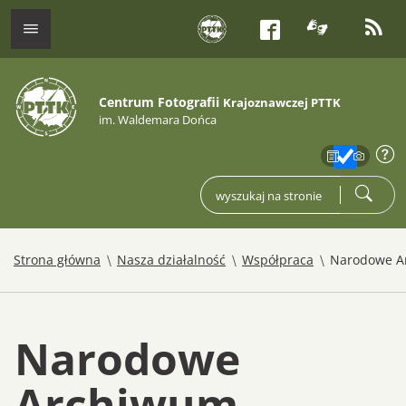
tłumacz j
kana
menu
Facebook
Centrum Fotografii
Krajoznawczej PTTK
im. Waldemara Dońca
zakres
info
wpisz czego szukasz
szukaj
/
/
/
Strona główna
Nasza działalność
Współpraca
Narodowe A
Narodowe
Archiwum