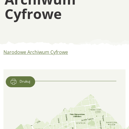
Cyfrowe
Narodowe Archiwu
Narodowe Archiwum Cyfrowe
Drukuj
Lokalizacja CFK PTTK w Google Maps