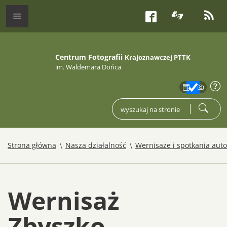
tłumacz j
kana
menu
Facebook
Centrum Fotografii
Krajoznawczej PTTK
im. Waldemara Dońca
zakres
info
wpisz czego szukasz
szukaj
/
/
Strona główna
Nasza działalność
Wernisaże i spotkania auto
Wernisaż
Zbyszko