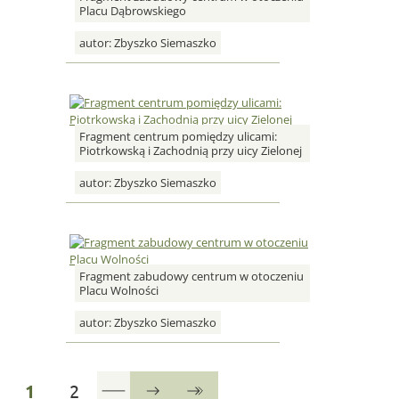
Placu Dąbrowskiego
autor:
Zbyszko Siemaszko
Fragment centrum pomiędzy ulicami:
Piotrkowską i Zachodnią przy uicy Zielonej
autor:
Zbyszko Siemaszko
Fragment zabudowy centrum w otoczeniu
Placu Wolności
autor:
Zbyszko Siemaszko
strona
strona
1
2
Następna
Ostatnia