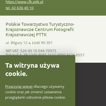
www:
https://www.cfk.pttk.pl
tel:
tel. 42 636 40 10
Polskie Towarzystwo Turystyczno-
Krajoznawcze Centrum Fotografii
Krajoznawczej PTTK
ul. Wigury 12 a, Łódź 90-301
NIP VAT: 526 00 10 044-70973
Pekao S.A. 38 1240 3031 1111 0000 3426 6557
Ta witryna używa
Polityka prywatności
cookie.
Zastrzeżenia prawne
Przeczytaj więcej
dlaczego używamy
Deklaracja dostępności
cookie oraz jak zmienić ustawienia
przeglądarki odnośnie plików cookie.
Mapa witryny