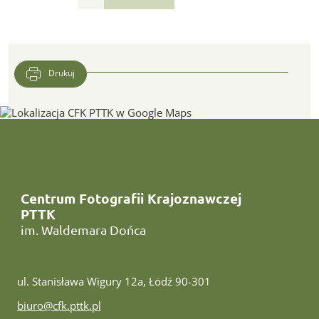
Drukuj
Lokalizacja CFK PTTK w Google Maps
Centrum Fotografii Krajoznawczej
PTTK
im. Waldemara Dońca
ul. Stanisława Wigury 12a, Łódź 90-301
e-mail:
biuro@cfk.pttk.pl