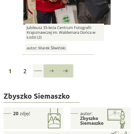
Jubileusz 35-lecia Centrum Fotografii
Krajoznawczej im. Waldemara Dońca w
Łodzi (2)
autor:
Marek Śliwiński
strona
strona
1
2
Następna
Ostatnia
Zbyszko Siemaszko
20
zdjęć
autor:
Zbyszko
Siemaszko