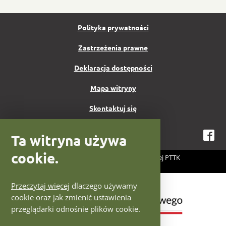
Polityka prywatności
Zastrzeżenia prawne
Deklaracja dostępności
Mapa witryny
Skontaktuj się
Ta witryna używa
Fa
cookie.
2026 Centrum Fotografii Krajoznawczej PTTK
Projekt i wykonanie:
IntraCOM.pl
Logotypy Ministerstwo Kultury
Przeczytaj więcej
dlaczego używamy
cookie oraz jak zmienić ustawienia
przeglądarki odnośnie plików cookie.