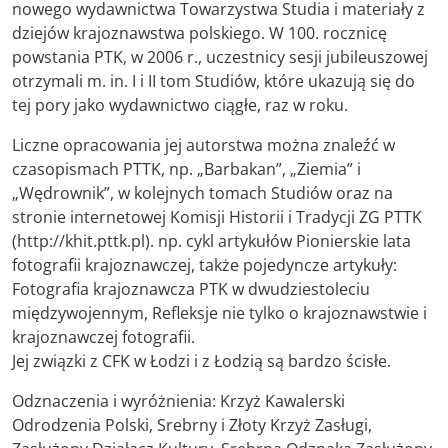
nowego wydawnictwa Towarzystwa Studia i materiały z
dziejów krajoznawstwa polskiego. W 100. rocznicę
powstania PTK, w 2006 r., uczestnicy sesji jubileuszowej
otrzymali m. in. I i II tom Studiów, które ukazują się do
tej pory jako wydawnictwo ciągłe, raz w roku.
Liczne opracowania jej autorstwa można znaleźć w
czasopismach PTTK, np. „Barbakan”, „Ziemia” i
„Wędrownik”, w kolejnych tomach Studiów oraz na
stronie internetowej Komisji Historii i Tradycji ZG PTTK
(http://khit.pttk.pl). np. cykl artykułów Pionierskie lata
fotografii krajoznawczej, także pojedyncze artykuły:
Fotografia krajoznawcza PTK w dwudziestoleciu
międzywojennym, Refleksje nie tylko o krajoznawstwie i
krajoznawczej fotografii.
Jej związki z CFK w Łodzi i z Łodzią są bardzo ścisłe.
Odznaczenia i wyróżnienia: Krzyż Kawalerski
Odrodzenia Polski, Srebrny i Złoty Krzyż Zasługi,