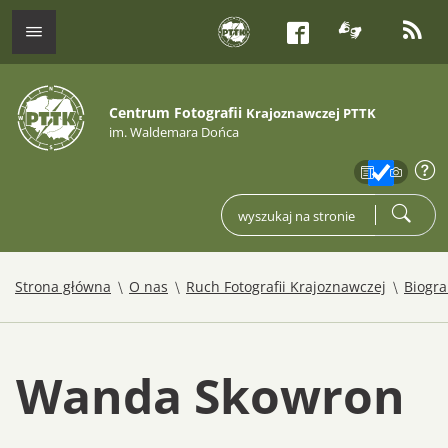
tłumacz j
kana
menu
Facebook
Centrum Fotografii
Krajoznawczej PTTK
im. Waldemara Dońca
zakres
info
wpisz czego szukasz
szukaj
/
/
/
Strona główna
O nas
Ruch Fotografii Krajoznawczej
Biogr
Wanda Skowron