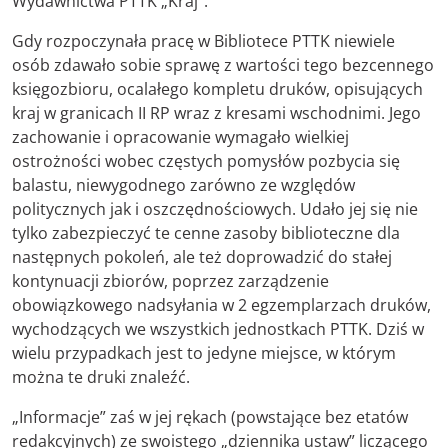
Wydawnictwa PTTK „Kraj”.
Gdy rozpoczynała pracę w Bibliotece PTTK niewiele
osób zdawało sobie sprawę z wartości tego bezcennego
księgozbioru, ocalałego kompletu druków, opisujących
kraj w granicach II RP wraz z kresami wschodnimi. Jego
zachowanie i opracowanie wymagało wielkiej
ostrożności wobec częstych pomysłów pozbycia się
balastu, niewygodnego zarówno ze względów
politycznych jak i oszczędnościowych. Udało jej się nie
tylko zabezpieczyć te cenne zasoby biblioteczne dla
następnych pokoleń, ale też doprowadzić do stałej
kontynuacji zbiorów, poprzez zarządzenie
obowiązkowego nadsyłania w 2 egzemplarzach druków,
wychodzących we wszystkich jednostkach PTTK. Dziś w
wielu przypadkach jest to jedyne miejsce, w którym
można te druki znaleźć.
„Informacje” zaś w jej rękach (powstające bez etatów
redakcyjnych) ze swoistego „dziennika ustaw” liczącego