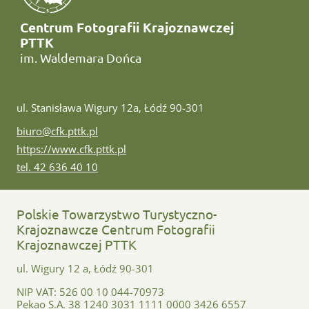
Centrum Fotografii Krajoznawczej
PTTK
im. Waldemara Dońca
ul. Stanisława Wigury 12a, Łódź 90-301
e-mail:
biuro@cfk.pttk.pl
www:
https://www.cfk.pttk.pl
tel:
tel. 42 636 40 10
Polskie Towarzystwo Turystyczno-
Krajoznawcze Centrum Fotografii
Krajoznawczej PTTK
ul. Wigury 12 a, Łódź 90-301
NIP VAT: 526 00 10 044-70973
Pekao S.A. 38 1240 3031 1111 0000 3426 6557