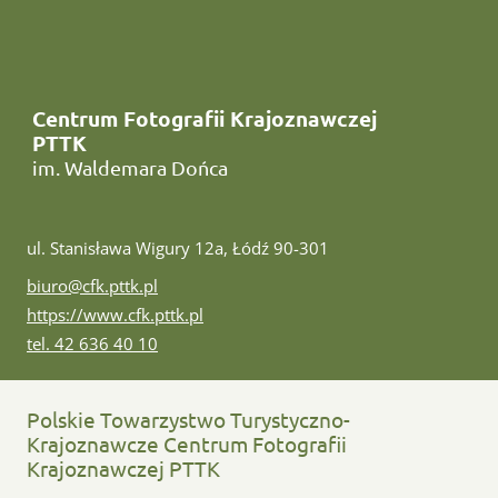
Centrum Fotografii Krajoznawczej
PTTK
im. Waldemara Dońca
ul. Stanisława Wigury 12a, Łódź 90-301
e-mail:
biuro@cfk.pttk.pl
www:
https://www.cfk.pttk.pl
tel:
tel. 42 636 40 10
Polskie Towarzystwo Turystyczno-
Krajoznawcze Centrum Fotografii
Krajoznawczej PTTK