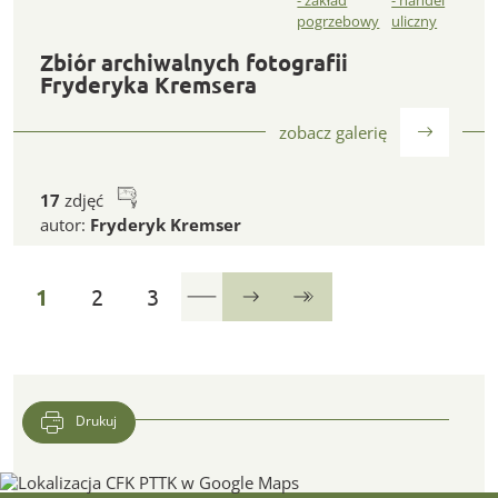
Zbiór archiwalnych fotografii Fryderyka Kremsera
Zbiór archiwalnych fotografii
Fryderyka Kremsera
zobacz galerię
17
zdjęć
autor:
Fryderyk Kremser
strona
strona
strona
1
2
3
Następna
Ostatnia
Drukuj
Lokalizacja CFK PTTK w Google Maps