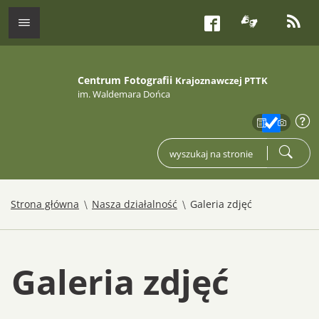
tłumacz j
kana
menu
Facebook
Centrum Fotografii
Krajoznawczej PTTK
im. Waldemara Dońca
zakres
info
wpisz czego szukasz
szukaj
/
/
Strona główna
Nasza działalność
Galeria zdjęć
Galeria zdjęć