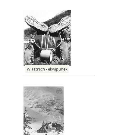
W Tatrach - ekwipunek