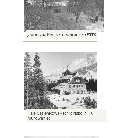
Jaworzyna Krynicka - schronisko PTTK
Hala Gąsienicowa - schronisko PTTK
Murowaniec