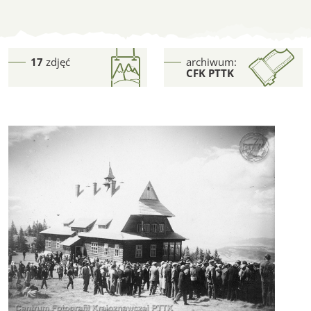
Schroniska
17
zdjęć
archiwum:
CFK PTTK