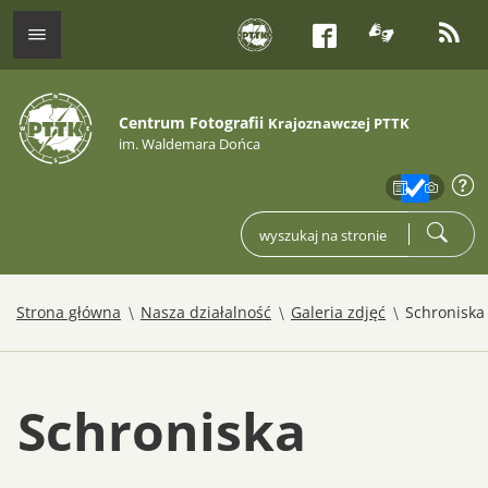
tłumacz j
kana
menu
Facebook
Centrum Fotografii
Krajoznawczej PTTK
im. Waldemara Dońca
zakres
info
wpisz czego szukasz
szukaj
/
/
/
Strona główna
Nasza działalność
Galeria zdjęć
Schroniska
Schroniska