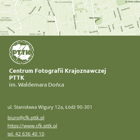
Centrum Fotografii Krajoznawczej
PTTK
im. Waldemara Dońca
ul. Stanisława Wigury 12a, Łódź 90-301
e-mail:
biuro@cfk.pttk.pl
www:
https://www.cfk.pttk.pl
tel:
tel. 42 636 40 10