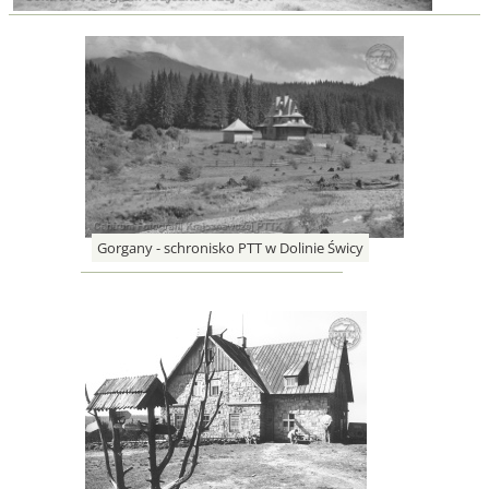
Gorgany - schronisko PTT w Dolinie Świcy