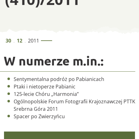
„Wędrownik” IV (4
30
12
2011
.
.
W numerze m.in.:
Sentymentalna podróż po Pabianicach
Ptaki i nietoperze Pabianic
125-lecie Chóru „Harmonia”
Ogólnopolskie Forum Fotografii Krajoznawczej PTTK
Srebrna Góra 2011
Spacer po Zwierzyńcu