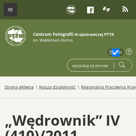
tłumacz j
kana
menu
Facebook
Centrum Fotografii
Krajoznawczej PTTK
im. Waldemara Dońca
zakres
info
wpisz czego szukasz
szukaj
/
/
Strona główna
Nasza działalność
Regionalna Pracownia Kra
„Wędrownik” IV
(410)/2011