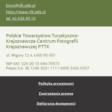
e-mail:
biuro@cfk.pttk.pl
www:
https://www.cfk.pttk.pl
tel:
tel. 42 636 40 10
Polskie Towarzystwo Turystyczno-
Krajoznawcze Centrum Fotografii
Krajoznawczej PTTK
ul. Wigury 12 a, Łódź 90-301
NIP VAT: 526 00 10 044-70973
Pekao S.A. 38 1240 3031 1111 0000 3426 6557
Polityka prywatności
Zastrzeżenia prawne
Deklaracja dostępności